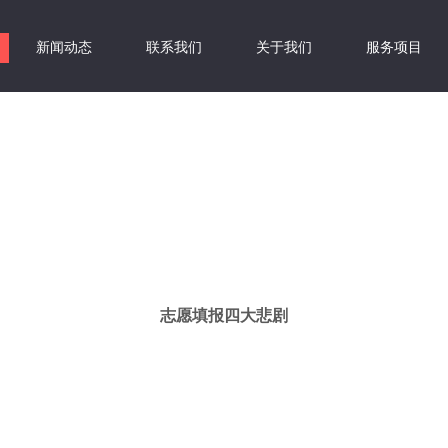
新闻动态
联系我们
关于我们
服务项目
志愿填报四大悲剧